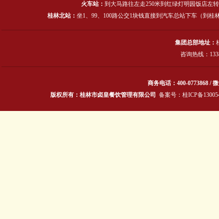
火车站：
到大马路往左走250米到红绿灯明园饭店左转
桂林北站：
坐1、99、100路公交1块钱直接到汽车总站下车（
集团总部地址：
咨询热线：13387
商务电话：400-0773868 / 微
版权所有：桂林市卤皇餐饮管理有限公司
备案号：
桂ICP备13005