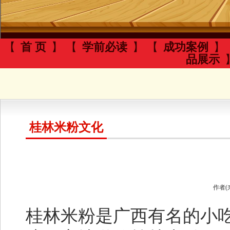
【
首 页
】 【
学前必读
】 【
成功案例
】
品展示
桂林米粉文化
作者(
桂林米粉是广西有名的小