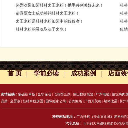
·热烈欢迎加盟桂林卤王米粉！携手共创美好未来！
·桂
·恭喜覃女士成功签约桂林卤王米粉！
·桂
·卤王米粉是桂林米粉加盟中的佼佼者！
·桂
·桂林米粉的灵魂取决于卤水！
·疫
首 页
|
学前必读
|
成功案例
|
店面装
友情链接：
氟碳铝单板
|
金华保洁
|
飞灰螯合剂
|
佛山数据恢复
|
广东电缆
|
馕坑烤肉
品牌
|
全蛋液
|
桂林米粉加盟
|
国际搬家公司
|
公兴搬场
|
广西开关柜
|
墙体改梁
|
柳州
桂林南站地址：
广西桂林（美食文化城）老检察院
汽车总站：
下车到大马路往右走150米明